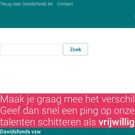
Terug naar Davidsfonds.be
Contact
Zoek
Zoek:
Zoeken
Maak je graag mee het verschil
Geef dan snel een ping op onze 
talenten schitteren als
vrijwilli
Contactpersoon:
Davidsfonds vzw