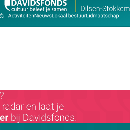
Dilsen-Stokkem
Activiteiten
Nieuws
Lokaal bestuur
Lidmaatschap
?
radar en laat je
ger
bij Davidsfonds.