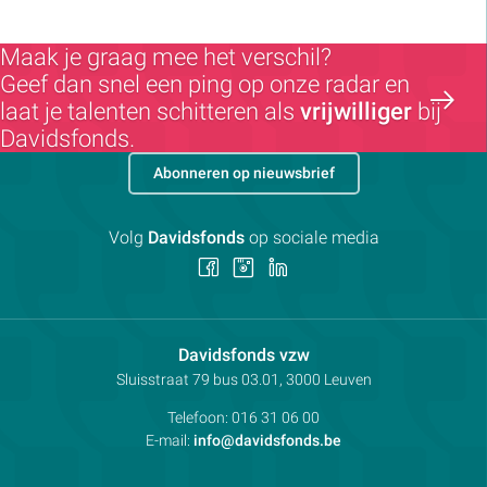
Maak je graag mee het verschil?
Geef dan snel een ping op onze radar en
laat je talenten schitteren als
vrijwilliger
bij
Davidsfonds.
Abonneren op nieuwsbrief
Volg
Davidsfonds
op sociale media
Volg
Volg
Volg
ons
ons
ons
op
op
op
Facebook
Instagram
LinkedIn
Contactpersoon:
Davidsfonds vzw
Adres:
Sluisstraat 79
bus 03.01, 3000
Leuven
Telefoon:
016 31 06 00
E-mail:
info@davidsfonds.be